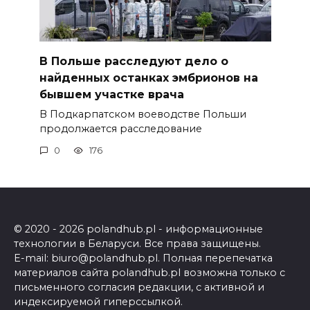
В Польше расследуют дело о
найденных останках эмбрионов на
бывшем участке врача
В Подкарпатском воеводстве Польши
продолжается расследование
0
176
© 2020 - 2026 polandhub.pl - информационные
технологии в Беларуси. Все права защищены.
E-mail: biuro@polandhub.pl. Полная перепечатка
материалов сайта polandhub.pl возможна только с
письменного согласия редакции, с активной и
индексируемой гиперссылкой.