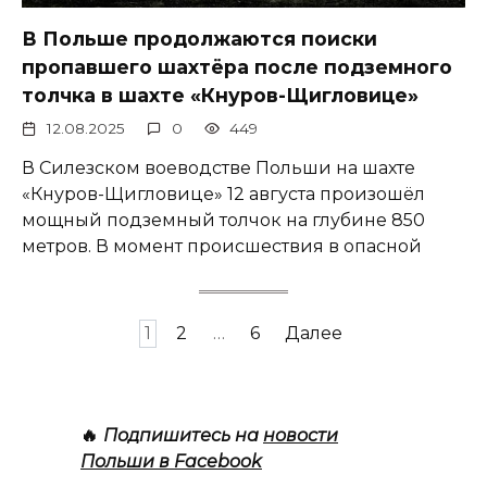
В Польше продолжаются поиски
пропавшего шахтёра после подземного
толчка в шахте «Кнуров-Щигловице»
12.08.2025
0
449
В Силезском воеводстве Польши на шахте
«Кнуров-Щигловице» 12 августа произошёл
мощный подземный толчок на глубине 850
метров. В момент происшествия в опасной
Пагинация
1
2
…
6
Далее
записей
🔥
Подпишитесь на
новости
Польши в Facebook