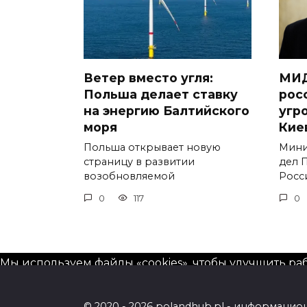
Ветер вместо угля:
МИД
Польша делает ставку
рос
на энергию Балтийского
угр
моря
Кие
Польша открывает новую
Мини
страницу в развитии
дел 
возобновляемой
Росс
0
117
0
Мы используем файлы «cookies», чтобы улучшить раб
Подробнее
© 2020 - 2026 polandhub.pl - информаци