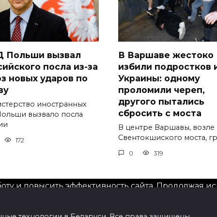
 Польши вызвал
В Варшаве жестоко
сийского посла из-за
избили подростков 
оз новых ударов по
Украины: одному
ву
проломили череп,
другого пытались
стерство иностранных
сбросить с моста
Польши вызвало посла
ии
В центре Варшавы, возле
Свентокшиского моста, г
172
0
319
оту и повысить эффективность сайта. Продолжая исп
онные технологии в Беларуси. Все права защищены.