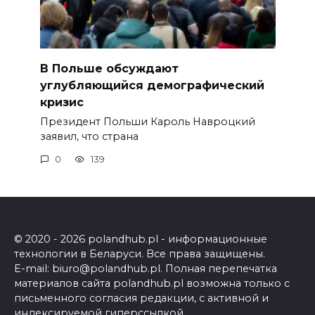
В Польше обсуждают
углубляющийся демографический
кризис
Президент Польши Кароль Навроцкий
заявил, что страна
0
139
© 2020 - 2026 polandhub.pl - информационные
технологии в Беларуси. Все права защищены.
E-mail: biuro@polandhub.pl. Полная перепечатка
материалов сайта polandhub.pl возможна только с
письменного согласия редакции, с активной и
индексируемой гиперссылкой.