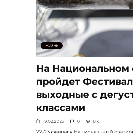
ЖИЗНЬ
На Национальном 
пройдет Фестивал
выходные с дегус
классами
19.02.2025
0
1.1к.
22-23 февраля Национальный стадион