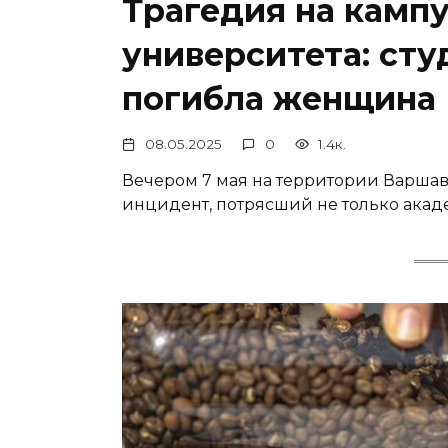
Трагедия на камп
университета: сту
погибла женщина
08.05.2025
0
1.4к.
Вечером 7 мая на территории Варша
инцидент, потрясший не только акаде