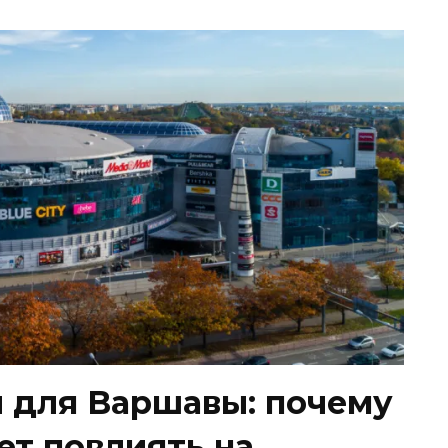
 для Варшавы: почему
жет повлиять на