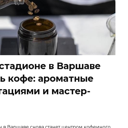
стадионе в Варшаве
ь кофе: ароматные
тациями и мастер-
 в Варшаве снова станет центром кофеиного