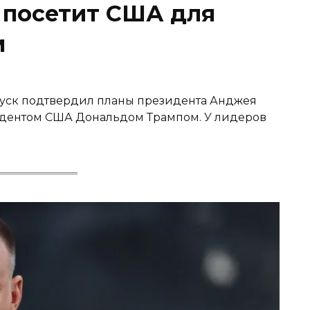
 посетит США для
м
уск подтвердил планы президента Анджея
идентом США Дональдом Трампом. У лидеров