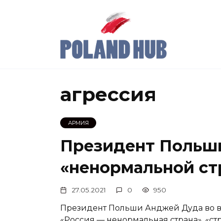
Перейти
к
содержанию
агрессия
АРМИЯ
Президент Польши
«ненормальной ст
27.05.2021
0
950
Президент Польши Анджей Дуда во вр
«Россия — ненормальная страна», «ст